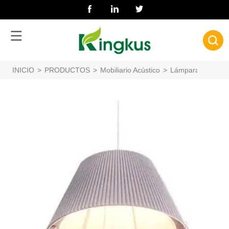
INICIO
>
PRODUCTOS
>
Mobiliario Acústico
>
Lámparas Acústic