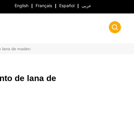
English
Français
Español
عربى
e lana de madera pintado
nto de lana de