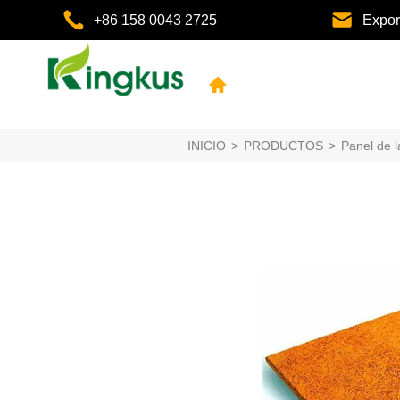
+86 158 0043 2725
Expo
INICIO
>
PRODUCTOS
>
Panel de 