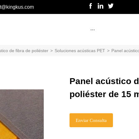
rt@kingkus.com
···
tico de fibra de poliéster
>
Soluciones acústicas PET
>
Panel acústic
Panel acústico d
poliéster de 15
Enviar Consulta