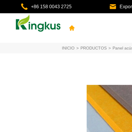
+86 158 0043 2725
Expo
INICIO
>
PRODUCTOS
>
Panel acús