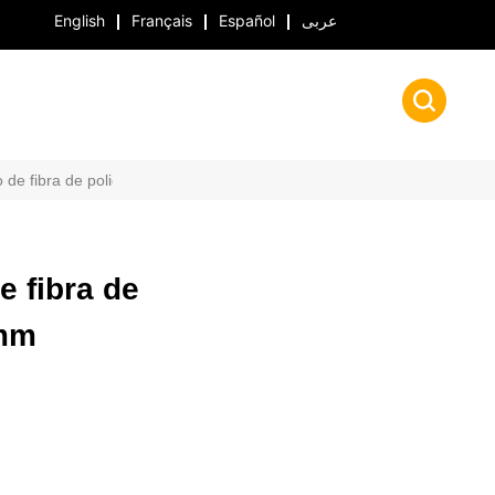
English
Français
Español
عربى
o de fibra de poliéster de 15 mm
e fibra de
 mm