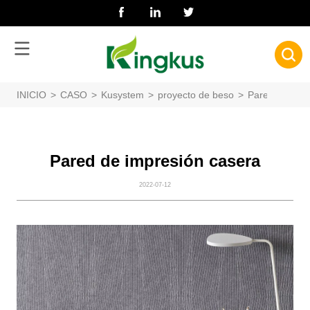
INICIO
>
CASO
>
Kusystem
>
proyecto de beso
>
Pared de impr
Pared de impresión casera
2022-07-12