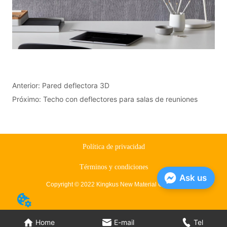
Anterior:
Pared deflectora 3D
Próximo:
Techo con deflectores para salas de reuniones
Política de privacidad
Términos y condiciones
Ask us
Copyright © 2022 Kingkus New Material Co., Ltd.
Home
E-mail
Tel